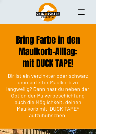
Pimp Your Muzzle - DuckTape
Bring Farbe in den
Maulkorb-Alltag:
mit DUCK TAPE!
Dir ist ein verzinkter oder schwarz
ummantelter Maulkorb zu
langweilig? Dann hast du neben der
Option der Pulverbeschichtung
auch die Möglichkeit, deinen
Maulkorb mit
DUCK TAPE®
aufzuhübschen.