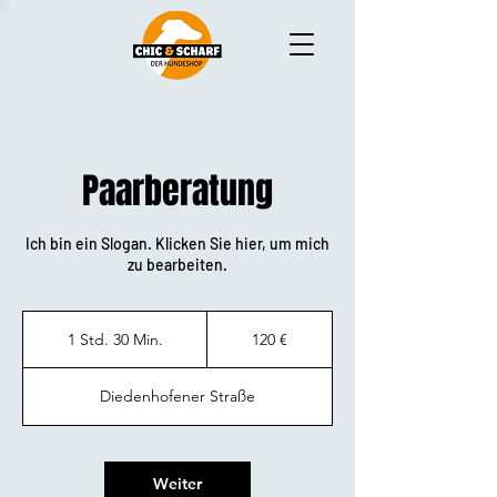
Paarberatung
Ich bin ein Slogan. Klicken Sie hier, um mich
zu bearbeiten.
120
Euro
1 Std. 30 Min.
1
120 €
S
t
Diedenhofener Straße
d
3
0
M
Weiter
i